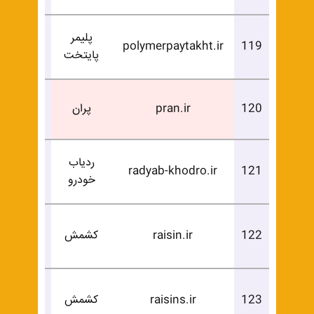
پلیمر
درخوا
polymerpaytakht.ir
119
پایتخت
خرید
فروخ
120
pran.ir
پران
شد
ردیاب
درخوا
radyab-khodro.ir
121
خودرو
خرید
درخوا
122
raisin.ir
کشمش
خرید
درخوا
123
raisins.ir
کشمش
خرید