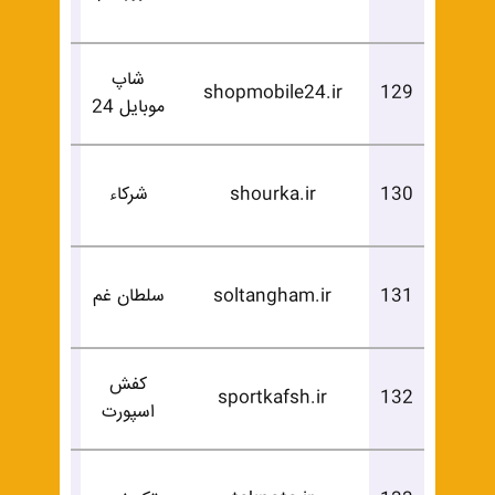
خرید
شاپ
درخوا
shopmobile24.ir
129
موبایل 24
خرید
درخوا
130
shourka.ir
شرکاء
خرید
درخوا
131
soltangham.ir
سلطان غم
خرید
کفش
درخوا
sportkafsh.ir
132
اسپورت
خرید
درخوا