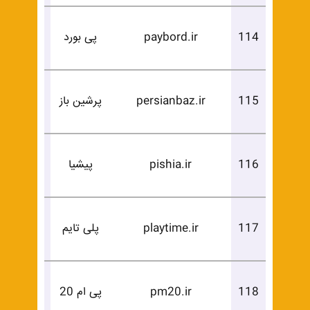
درخوا
114
paybord.ir
پی بورد
خرید
درخوا
115
persianbaz.ir
پرشین باز
خرید
درخوا
116
pishia.ir
پیشیا
خرید
درخوا
117
playtime.ir
پلی تایم
خرید
درخوا
118
pm20.ir
پی ام 20
خرید