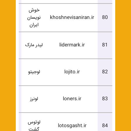
خوش
درخوا
80
khoshnevisaniran.ir
نویسان
خرید
ایران
درخوا
81
lidermark.ir
لیدر مارک
خرید
درخوا
82
lojito.ir
لوجیتو
خرید
درخوا
83
loners.ir
لونرز
خرید
لوتوس
درخوا
lotosgasht.ir
84
گشت
خرید