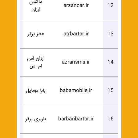
ماشین
درخوا
arzancar.ir
12
ارزان
خرید
درخوا
13
atrbartar.ir
عطر برتر
خرید
ارزان اس
درخوا
azransms.ir
14
ام اس
خرید
درخوا
15
babamobile.ir
بابا موبایل
خرید
درخوا
16
barbaribartar.ir
باربری برتر
خرید