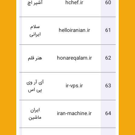
60
hchef.ir
آشپر اچ
خرید
سلام
درخوا
helloiranian.ir
61
ایرانی
خرید
درخوا
62
honareqalam.ir
هنر قلم
خرید
آی آر وی
درخوا
ir-vps.ir
63
پی اس
خرید
ایران
درخوا
iran-machine.ir
64
ماشین
خرید