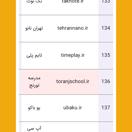
133
taknote.ir
تک نوت
خرید
درخوا
134
tehrannano.ir
تهران نانو
خرید
درخوا
135
timeplay.ir
تایم پلی
خرید
فروخ
مدرسه
toranjschool.ir
136
تورنج
شد
درخوا
137
ubaku.ir
یو باکو
خرید
آپ سی