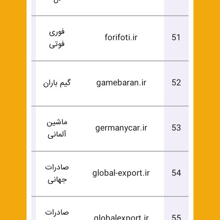
فوری
درخوا
forifoti.ir
51
فوتی
خرید
درخوا
52
gamebaran.ir
گیم باران
خرید
ماشین
درخوا
germanycar.ir
53
آلمانی
خرید
صادرات
درخوا
global-export.ir
54
جهانی
خرید
صادرات
درخوا
globalexport.ir
55