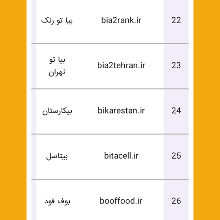
درخوا
22
bia2rank.ir
بیا تو رنک
خرید
بیا تو
درخوا
bia2tehran.ir
23
تهران
خرید
درخوا
24
bikarestan.ir
بیکارستان
خرید
درخوا
25
bitacell.ir
بیتاسل
خرید
درخوا
26
booffood.ir
بوف فود
خرید