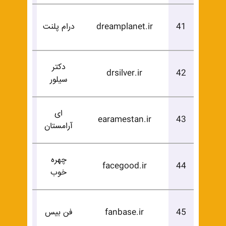
درخوا
41
dreamplanet.ir
درام پلنت
خرید
دکتر
درخوا
drsilver.ir
42
سیلور
خرید
ای
درخوا
earamestan.ir
43
آرامستان
خرید
چهره
درخوا
facegood.ir
44
خوب
خرید
درخوا
45
fanbase.ir
فن بیس
خرید