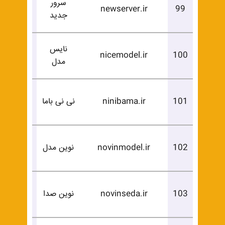
سرور
درخوا
newserver.ir
99
جدید
خرید
نایس
درخوا
nicemodel.ir
100
مدل
خرید
درخوا
101
ninibama.ir
نی نی باما
خرید
درخوا
102
novinmodel.ir
نوین مدل
خرید
درخوا
103
novinseda.ir
نوین صدا
خرید