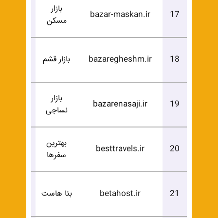
بازار
درخوا
bazar-maskan.ir
17
مسکن
خرید
درخوا
18
bazaregheshm.ir
بازار قشم
خرید
بازار
درخوا
bazarenasaji.ir
19
نساجی
خرید
بهترین
درخوا
besttravels.ir
20
سفرها
خرید
درخوا
21
betahost.ir
بتا هاست
خرید