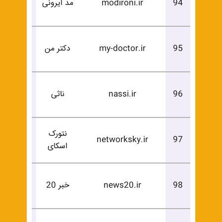
94
modironi.ir
مد ایرونی
خرید
درخوا
95
my-doctor.ir
دکتر من
خرید
درخوا
96
nassi.ir
ناثی
خرید
نتورک
درخوا
networksky.ir
97
اسکای
خرید
درخوا
98
news20.ir
خبر 20
خرید