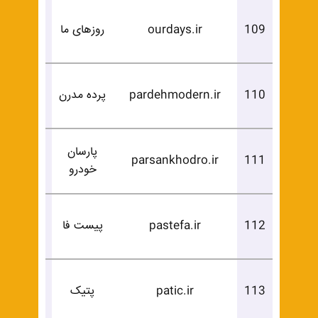
درخوا
109
ourdays.ir
روزهای ما
خرید
درخوا
110
pardehmodern.ir
پرده مدرن
خرید
پارسان
درخوا
parsankhodro.ir
111
خودرو
خرید
درخوا
112
pastefa.ir
پیست فا
خرید
درخوا
113
patic.ir
پتیک
خرید