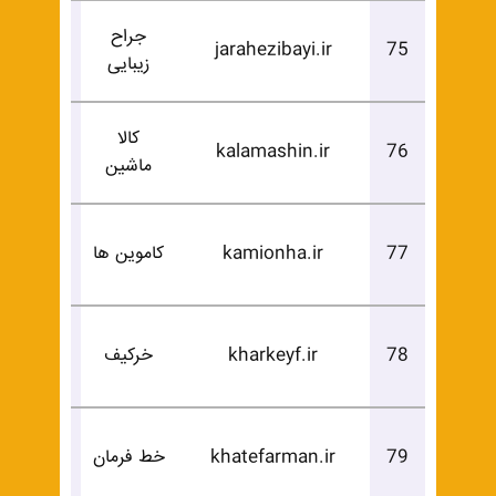
جراح
درخوا
jarahezibayi.ir
75
زیبایی
خرید
کالا
درخوا
kalamashin.ir
76
ماشین
خرید
درخوا
77
kamionha.ir
کاموین ها
خرید
درخوا
78
kharkeyf.ir
خرکیف
خرید
درخوا
79
khatefarman.ir
خط فرمان
خرید