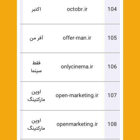
درخوا
104
octobr.ir
اکتبر
خرید
درخوا
105
offer-man.ir
آفر من
خرید
فقط
درخوا
onlycinema.ir
106
سینما
خرید
اوپن
درخوا
open-marketing.ir
107
مارکتینگ
خرید
اوپن
درخوا
openmarketing.ir
108
مارکتینگ
خرید