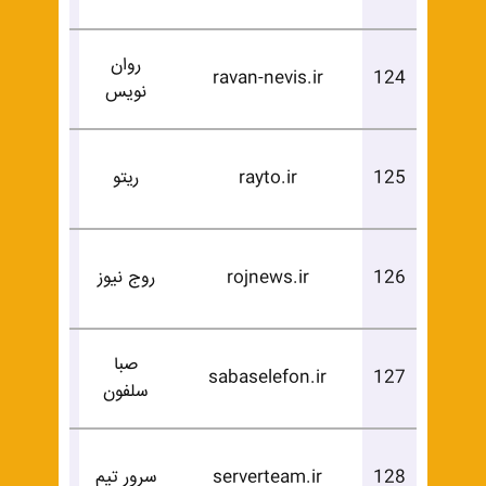
روان
درخوا
ravan-nevis.ir
124
نویس
خرید
درخوا
125
rayto.ir
ریتو
خرید
درخوا
126
rojnews.ir
روج نیوز
خرید
صبا
درخوا
sabaselefon.ir
127
سلفون
خرید
درخوا
128
serverteam.ir
سرور تیم