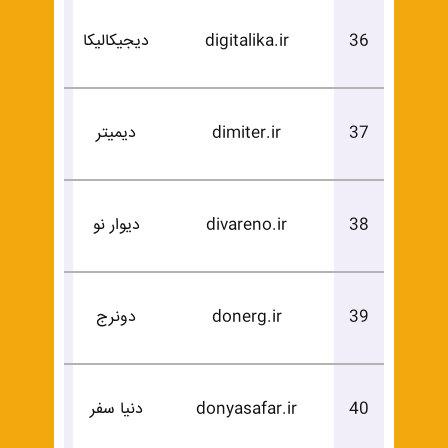
درخوا
36
digitalika.ir
دیجیکالیکا
خرید
درخوا
37
dimiter.ir
دیمیتر
خرید
درخوا
38
divareno.ir
دیوار نو
خرید
درخوا
39
donerg.ir
دونرج
خرید
درخوا
40
donyasafar.ir
دنیا سفر
خرید