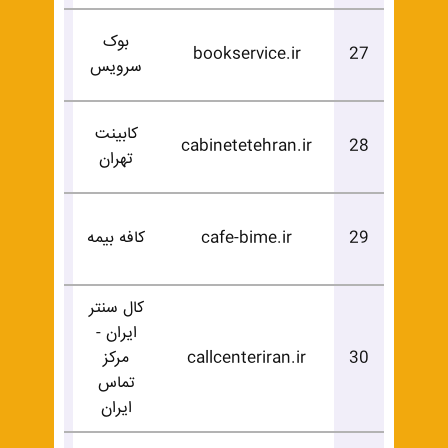
بوک
درخوا
bookservice.ir
27
سرویس
خرید
کابینت
درخوا
cabinetetehran.ir
28
تهران
خرید
درخوا
29
cafe-bime.ir
کافه بیمه
خرید
کال سنتر
ایران -
درخوا
30
callcenteriran.ir
مرکز
خرید
تماس
ایران