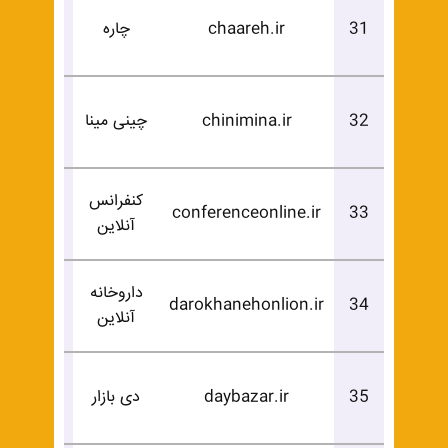
درخوا
31
chaareh.ir
چاره
خرید
درخوا
32
chinimina.ir
چینی مینا
خرید
کنفرانس
درخوا
conferenceonline.ir
33
آنلاین
خرید
داروخانه
درخوا
darokhanehonlion.ir
34
آنلاین
خرید
درخوا
35
daybazar.ir
دی بازار
خرید