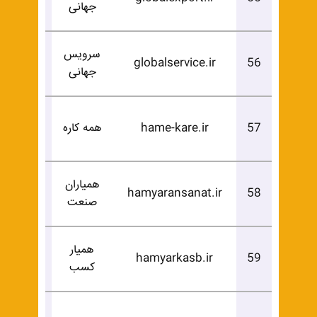
جهانی
خرید
سرویس
درخوا
globalservice.ir
56
جهانی
خرید
درخوا
57
hame-kare.ir
همه کاره
خرید
همیاران
درخوا
hamyaransanat.ir
58
صنعت
خرید
همیار
درخوا
hamyarkasb.ir
59
کسب
خرید
درخوا