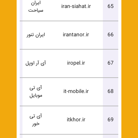
ایران
درخوا
iran-siahat.ir
65
سیاحت
خرید
درخوا
66
irantanor.ir
ایران تنور
خرید
درخوا
67
iropel.ir
آی آر اوپل
خرید
آی تی
درخوا
it-mobile.ir
68
موبایل
خرید
آی تی
درخوا
itkhor.ir
69
خور
خرید