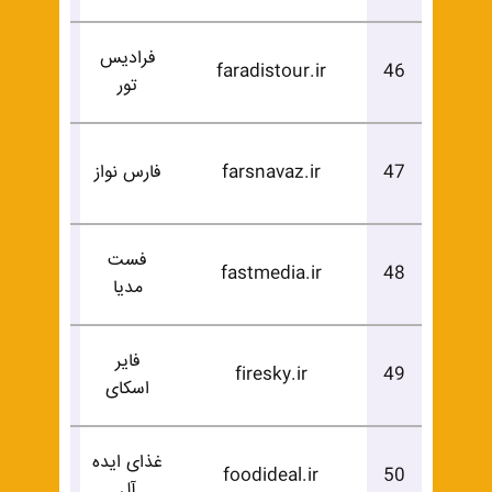
فرادیس
درخوا
faradistour.ir
46
تور
خرید
درخوا
47
farsnavaz.ir
فارس نواز
خرید
فست
درخوا
fastmedia.ir
48
مدیا
خرید
فایر
درخوا
firesky.ir
49
اسکای
خرید
غذای ایده
درخوا
foodideal.ir
50
آل
خرید