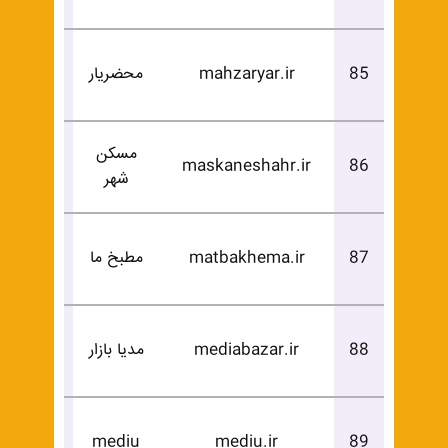
درخوا
85
mahzaryar.ir
محضریار
خرید
مسکن
درخوا
maskaneshahr.ir
86
شهر
خرید
درخوا
87
matbakhema.ir
مطبخ ما
خرید
درخوا
88
mediabazar.ir
مدیا بازار
خرید
درخوا
mediu
mediu.ir
89